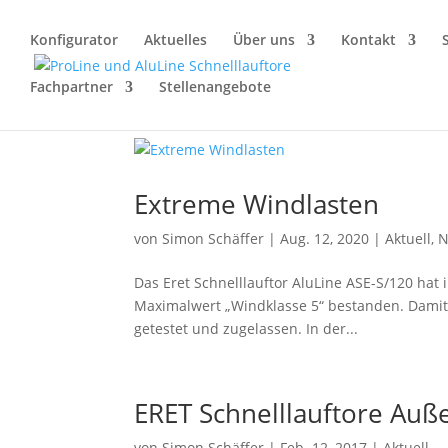
Konfigurator
Aktuelles
Über uns
Kontakt
Fachpartner
Stellenangebote
Extreme Windlasten
von
Simon Schäffer
|
Aug. 12, 2020
|
Aktuell
,
N
Das Eret Schnelllauftor AluLine ASE-S/120 ha
Maximalwert „Windklasse 5“ bestanden. Damit 
getestet und zugelassen. In der...
ERET Schnelllauftore Auß
von
Simon Schäffer
|
Feb. 12, 2017
|
Aktuell