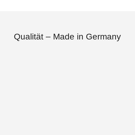
Qualität – Made in Germany
Nachhaltig
Bei uns ganz selbstverständlich. Z. B.
verwenden wir keinen PU-Schaum o.ä.. Denn