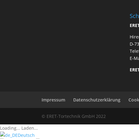
Sch
ERE
Hire
D-73
Tele
E-Ma
ERET
Impressum
Datenschutzerklärung
Cooki
© ERET-Tortechnik GmbH 2022
Loading...
Laden...
Deutsch