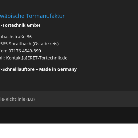
wäbische Tormanufaktur
T-Tortechnik GmbH
nbachstraße 36
565 Spraitbach (Ostalbkreis)
fon: 07176 4549-390
il: Kontakt[a]ERET-Tortechnik.de
-Schnelllauftore – Made in Germany
e-Richtlinie (EU)