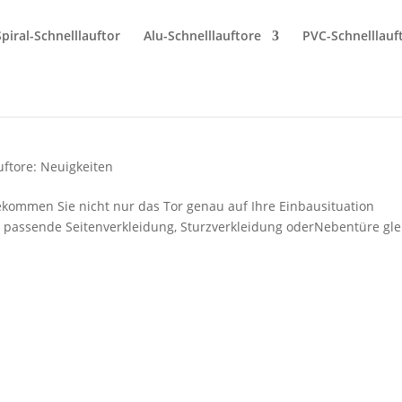
Spiral-Schnelllauftor
Alu-Schnelllauftore
PVC-Schnelllauf
uftore: Neuigkeiten
ekommen Sie nicht nur das Tor genau auf Ihre Einbausituation
e passende Seitenverkleidung, Sturzverkleidung oderNebentüre gle