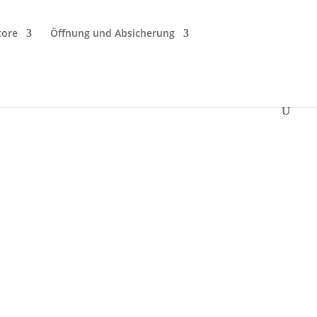
tore
Öffnung und Absicherung
h bei
etzt unsere leistungsstarke
mausfall weiterhin funktioniert –