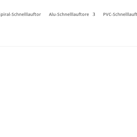
Spiral-Schnelllauftor
Alu-Schnelllauftore
PVC-Schnelllauf
orgung für Ihr Tor – auc
o gut wie seine Stromversorgung. Genau hier s
cher, dass Ihre Toranlage auch bei einem Stro