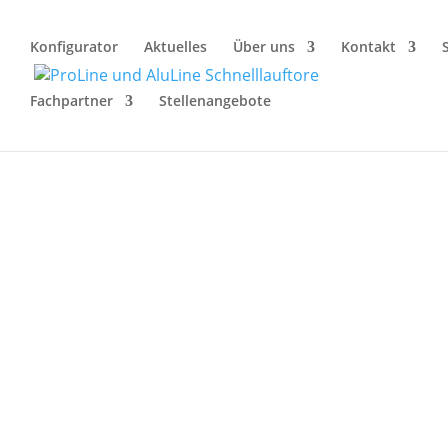
Konfigurator
Aktuelles
Über uns
Kontakt
Fachpartner
Stellenangebote
Sichere Stromvers
Stromausfall
Ein zuverlässiges Tor ist nur s
Pufferbatterie an: Sie stellt si
zuverlässig und sicher.