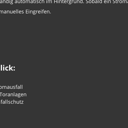
ständig automatisch im Hintergrund. Sobald ein Strom
manuelles Eingreifen.
lick:
omausfall
 Toranlagen
fallschutz